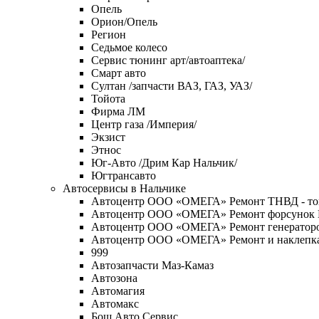
Опель
Орион/Опель
Регион
Седьмое колесо
Сервис тюнинг арт/автоаптека/
Смарт авто
Султан /запчасти ВАЗ, ГАЗ, УАЗ/
Тойота
Фирма ЛМ
Центр газа /Империя/
Экзист
Этнос
Юг-Авто /Дрим Кар Нальчик/
Югтрансавто
Автосервисы в Нальчике
Автоцентр ООО «ОМЕГА» Ремонт ТНВД - то
Автоцентр ООО «ОМЕГА» Ремонт форсунок
Автоцентр ООО «ОМЕГА» Ремонт генераторо
Автоцентр ООО «ОМЕГА» Ремонт и наклепка т
999
Автозапчасти Маз-Камаз
Автозона
Автомагия
Автомакс
Бош Авто Сервис