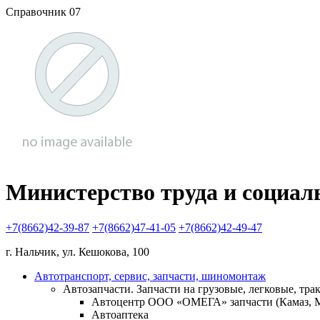
Справочник 07
Министерство труда и социал
+7(8662)42-39-87
+7(8662)47-41-05
+7(8662)42-49-47
г. Нальчик, ул. Кешокова, 100
Автотранспорт, сервис, запчасти, шиномонтаж
Автозапчасти. Запчасти на грузовые, легковые, тра
Автоцентр ООО «ОМЕГА» запчасти (Камаз, МА
Автоаптека