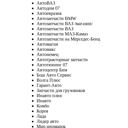
АвтоВАЗ
Автодом 07
Автоевразия
Автозапчасти BMW
Автозапчасти ВАЗ /магазин/
Автозапчасти ВАЗ
Автозапчасти МАЗ-Камаз
Автозапчасти на Мерседес-Бенц
Автомагия
Автомакс
Автонемец
Автотракторные запчасти
Автотюнинг 07
Автоцентр Бим
Бош Авто Сервис
Волга Плюс
Гарант-Авто
Запчасти для грузовиков
Инавто плюс
Инавто
Комбо
Корея
Лада
Лидер авто
Мир иномарок