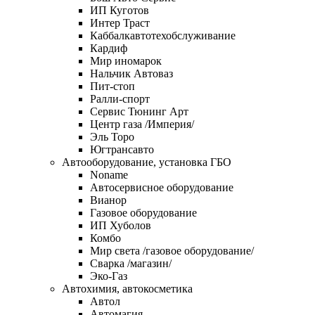
ИП Куготов
Интер Траст
Каббалкавтотехобслуживание
Кардиф
Мир иномарок
Нальчик Автоваз
Пит-стоп
Ралли-спорт
Сервис Тюнинг Арт
Центр газа /Империя/
Эль Торо
Югтрансавто
Автооборудование, установка ГБО
Noname
Автосервисное оборудование
Вианор
Газовое оборудование
ИП Хуболов
Комбо
Мир света /газовое оборудование/
Сварка /магазин/
Эко-Газ
Автохимия, автокосметика
Автол
Автомагия