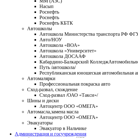
ММ (АЗС)
Насып
Роснефть
Роснефть
Роснефть КБТК
Автошколы
Автошкола Министерства транспорта РФ ФГ
Авто/НОУ
Автошкола «ВОА»
Автошкола «Университет»
Автошкола ДОСААФ
Кабардино-Балкарский КолледжАвтомобильног
Путь /автошкола/
Республиканская юношеская автомобильная 
Автомалярки
Профессиональная покраска авто
Сход-развал, схождение
Сход-развал /ОАО «Такси»/
Шины и диски
Автоцентр ООО «ОМЕГА»
Автомасла,замена масла
Автоцентр ООО «ОМЕГА»
Эвакуаторы
Эвакуатор в Нальчике
Администрация и госучреждения