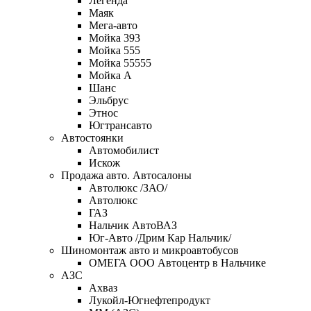
Легенда
Маяк
Мега-авто
Мойка 393
Мойка 555
Мойка 55555
Мойка А
Шанс
Эльбрус
Этнос
Югтрансавто
Автостоянки
Автомобилист
Искож
Продажа авто. Автосалоны
Автолюкс /ЗАО/
Автолюкс
ГАЗ
Нальчик АвтоВАЗ
Юг-Авто /Дрим Кар Нальчик/
Шиномонтаж авто и микроавтобусов
ОМЕГА OOO Автоцентр в Нальчике
АЗС
Ахваз
Лукойл-Югнефтепродукт