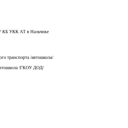
У КБ УКК АТ в Нальчике
о транспорта /автошкола/
автошкола /ГКОУ ДОД/