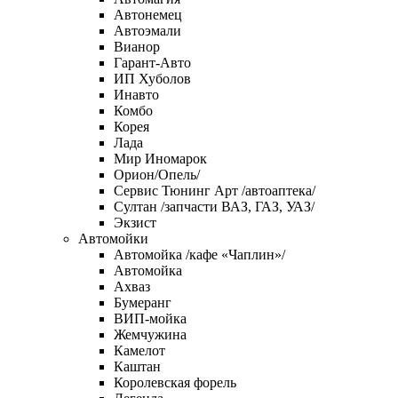
Автонемец
Автоэмали
Вианор
Гарант-Авто
ИП Хуболов
Инавто
Комбо
Корея
Лада
Мир Иномарок
Орион/Опель/
Сервис Тюнинг Арт /автоаптека/
Султан /запчасти ВАЗ, ГАЗ, УАЗ/
Экзист
Автомойки
Автомойка /кафе «Чаплин»/
Автомойка
Ахваз
Бумеранг
ВИП-мойка
Жемчужина
Камелот
Каштан
Королевская форель