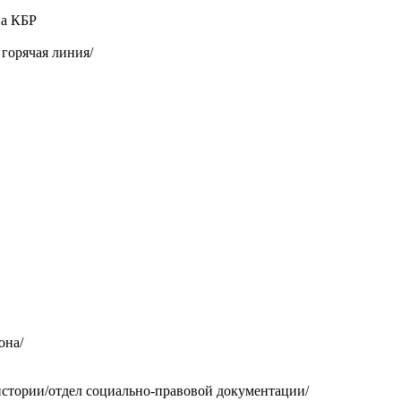
ва КБР
горячая линия/
она/
стории/отдел социально-правовой документации/