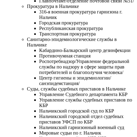
Главпочтамт/отделение почтовой связи №51/
Прокуратура в Нальчике
316-я военная прокуратура гарнизона г.
Нальчик
Городская прокуратура
Республиканская прокуратура
Транспортная прокуратура
Санитарно-эпидемиологические службы в
Нальчике
Кабардино-Балкарский центр дезинфекции
Противочумная станция
Роспотребнадзор/Управление федеральной
службы по надзору в сфере защиты прав
потребителей и благополучия человека/
Центр гигиены и эпидемиологии/
санэпидемстанция/
Суды, службы судебных приставов в Нальчике
Управление Судебного департамента КБР
Управление службы судебных приставов по
КБР
Нальчикский городской суд по КБР
Нальчикский городской отдел судебных
приставов УФСП по КБР
Нальчикский гарнизонный военный суд
Мировые судьи по г. Нальчик