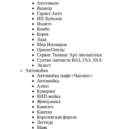
Автоэмали
Вианор
Гарант-Авто
ИП Хуболов
Инавто
Комбо
Корея
Лада
Мир Иномарок
Орион/Опель/
Сервис Тюнинг Арт /автоаптека/
Султан /запчасти ВАЗ, ГАЗ, УАЗ/
Экзист
Автомойки
Автомойка /кафе «Чаплин»/
Автомойка
Ахваз
Бумеранг
ВИП-мойка
Жемчужина
Камелот
Каштан
Королевская форель
Легенда
Маяк