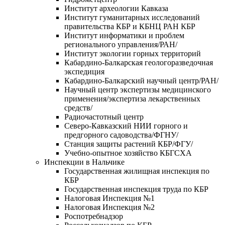
Институт археологии Кавказа
Институт гуманитарных исследований
правительства КБР и КБНЦ РАН КБР
Институт информатики и проблем
регионального управления/РАН/
Институт экологии горных территорий
Кабардино-Балкарская геологоразведочная
экспедиция
Кабардино-Балкарский научный центр/РАН/
Научный центр экспертизы медицинского
применения/экспертиза лекарственных
средств/
Радиочастотный центр
Северо-Кавказский НИИ горного и
предгорного садоводства/ФГНУ/
Станция защиты растений КБР/ФГУ/
Учебно-опытное хозяйство КБГСХА
Инспекции в Нальчике
Государственная жилищная инспекция по
КБР
Государственная инспекция труда по КБР
Налоговая Инспекция №1
Налоговая Инспекция №2
Роспотребнадзор