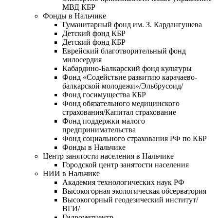
МВД КБР
Фонды в Нальчике
Гуманитарный фонд им. З. Кардангушева
Детский фонд КБР
Детский фонд КБР
Еврейский благотворительный фонд
милосердия
Кабардино-Балкарский фонд культуры
Фонд «Содействие развитию карачаево-
балкарской молодежи»/Эльбрусоид/
Фонд госимущества КБР
Фонд обязательного медицинского
страхования/Капитал страхование
Фонд поддержки малого
предпринимательства
Фонд социального страхования РФ по КБР
Фонды в Нальчике
Центр занятости населения в Нальчике
Городской центр занятости населения
НИИ в Нальчике
Академия технологических наук РФ
Высокогорная экологическая обсерватория
Высокогорный геодезический институт/
ВГИ/
Гидрометцентр