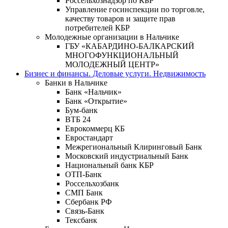
Россельхознадзор по КБР
Управление госинспекции по торговле,
качеству товаров и защите прав
потребителей КБР
Молодежные организации в Нальчике
ГБУ «КАБАРДИНО-БАЛКАРСКИЙ
МНОГОФУНКЦИОНАЛЬНЫЙ
МОЛОДЕЖНЫЙ ЦЕНТР»
Бизнес и финансы. Деловые услуги. Недвижимость
Банки в Нальчике
Банк «Нальчик»
Банк «Открытие»
Бум-банк
ВТБ 24
Еврокоммерц КБ
Евростандарт
Межрегиональный Клиринговый Банк
Московский индустриальный Банк
Национальный банк КБР
ОТП-Банк
Россельхозбанк
СМП Банк
Сбербанк РФ
Связь-Банк
Тексбанк