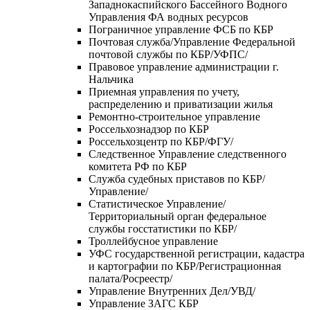
Западнокаспийского Бассейного Водного
Управления ФА водных ресурсов
Пограничное управление ФСБ по КБР
Почтовая служба/Управление Федеральной
почтовой службы по КБР/УФПС/
Правовое управление администрации г.
Нальчика
Приемная управления по учету,
распределению и приватизации жилья
Ремонтно-строительное управление
Россельхознадзор по КБР
Россельхозцентр по КБР/ФГУ/
Следственное Управление следственного
комитета РФ по КБР
Служба судебных приставов по КБР/
Управление/
Статистическое Управление/
Территориальный орган федеральное
службы госстатистики по КБР/
Троллейбусное управление
УФС государственной регистрации, кадастра
и картографии по КБР/Регистрационная
палата/Росреестр/
Управление Внутренних Дел/УВД/
Управление ЗАГС КБР