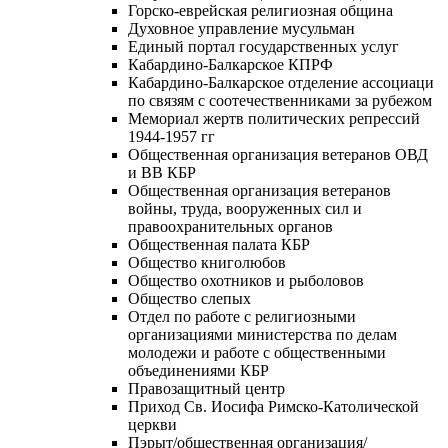
Горско-еврейская религиозная община
Духовное управление мусульман
Единый портал государственных услуг
Кабардино-Балкарское КПРФ
Кабардино-Балкарское отделение ассоциаци
по связям с соотечественниками за рубежом
Мемориал жертв политических репрессий
1944-1957 гг
Общественная организация ветеранов ОВД
и ВВ КБР
Общественная организация ветеранов
войны, труда, вооруженных сил и
правоохранительных органов
Общественная палата КБР
Общество книголюбов
Общество охотников и рыболовов
Общество слепых
Отдел по работе с религиозными
организациями министерства по делам
молодежи и работе с общественными
объединениями КБР
Правозащитный центр
Приход Св. Иосифа Римско-Католической
церкви
Пэрыт/общественная организация/