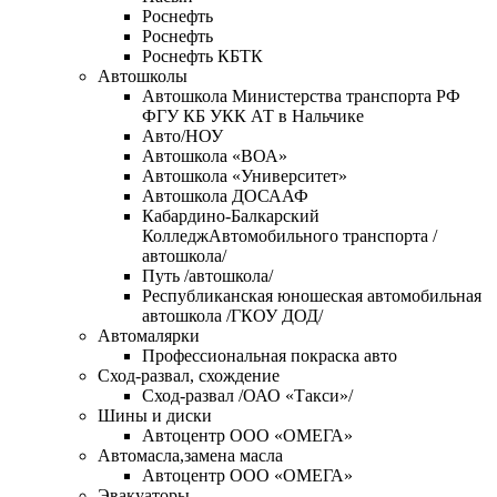
Роснефть
Роснефть
Роснефть КБТК
Автошколы
Автошкола Министерства транспорта РФ
ФГУ КБ УКК АТ в Нальчике
Авто/НОУ
Автошкола «ВОА»
Автошкола «Университет»
Автошкола ДОСААФ
Кабардино-Балкарский
КолледжАвтомобильного транспорта /
автошкола/
Путь /автошкола/
Республиканская юношеская автомобильная
автошкола /ГКОУ ДОД/
Автомалярки
Профессиональная покраска авто
Сход-развал, схождение
Сход-развал /ОАО «Такси»/
Шины и диски
Автоцентр ООО «ОМЕГА»
Автомасла,замена масла
Автоцентр ООО «ОМЕГА»
Эвакуаторы