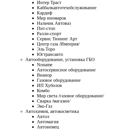
Интер Траст
Каббалкавтотехобслуживание
Кардиф
Мир иномарок
Нальчик Автоваз
Пит-стоп
Ралли-спорт
Сервис Тюнинг Арт
Центр газа /Империя/
Эль Торо
Югтрансавто
Автооборудование, установка ГБО
Noname
Автосервисное оборудование
Вианор
Газовое оборудование
ИП Хуболов
Комбо
Мир света /газовое оборудование/
Сварка /магазин/
Эко-Газ
Автохимия, автокосметика
Автол
Автомагия
Автонемец