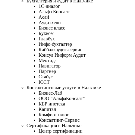
Бухгалтерия и аудит в Нальчике
1С-диалог
Альфа Консалт
Асай
Аудитхелп
Бизнес класс
Бухком
Главбух
Инфо-бухгалтер
Каббалкаудит-сервис
Консул Информ Аудит
Меотида
Навигатор
Партнер
Стабус
ЮСТ
Консалтинговые услуги в Нальчике
Бизнес-Лаб
ООО "АльфаКонсалт"
КБР ипотека
Капитал
Комфорт плюс
Консалтинг-Сервис
Сертификация в Нальчике
Центр сертификации