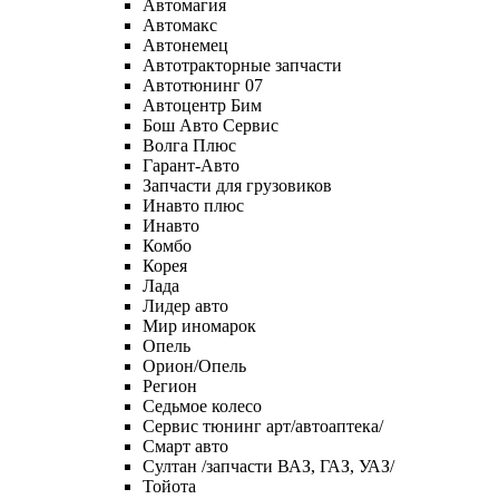
Автомагия
Автомакс
Автонемец
Автотракторные запчасти
Автотюнинг 07
Автоцентр Бим
Бош Авто Сервис
Волга Плюс
Гарант-Авто
Запчасти для грузовиков
Инавто плюс
Инавто
Комбо
Корея
Лада
Лидер авто
Мир иномарок
Опель
Орион/Опель
Регион
Седьмое колесо
Сервис тюнинг арт/автоаптека/
Смарт авто
Султан /запчасти ВАЗ, ГАЗ, УАЗ/
Тойота