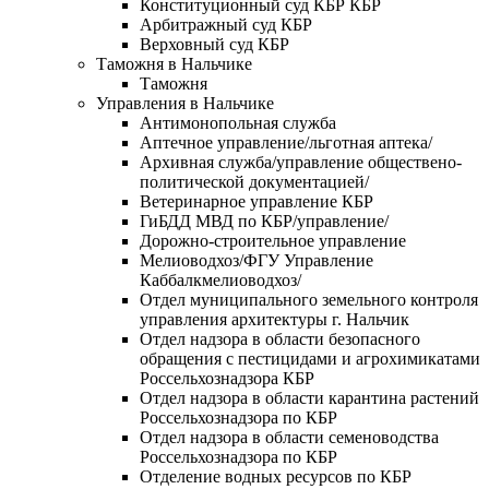
Конституционный суд КБР КБР
Арбитражный суд КБР
Верховный суд КБР
Таможня в Нальчике
Таможня
Управления в Нальчике
Антимонопольная служба
Аптечное управление/льготная аптека/
Архивная служба/управление обществено-
политической документацией/
Ветеринарное управление КБР
ГиБДД МВД по КБР/управление/
Дорожно-строительное управление
Мелиоводхоз/ФГУ Управление
Каббалкмелиоводхоз/
Отдел муниципального земельного контроля
управления архитектуры г. Нальчик
Отдел надзора в области безопасного
обращения с пестицидами и агрохимикатами
Россельхознадзора КБР
Отдел надзора в области карантина растений
Россельхознадзора по КБР
Отдел надзора в области семеноводства
Россельхознадзора по КБР
Отделение водных ресурсов по КБР