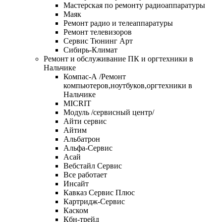
Мастерская по ремонту радиоаппаратуры
Маяк
Ремонт радио и телеаппаратуры
Ремонт телевизоров
Сервис Тюнинг Арт
Сибирь-Климат
Ремонт и обслуживание ПК и оргтехники в
Нальчике
Компас-А /Ремонт
компьютеров,ноутбуков,оргтехники в
Нальчике
MICRIT
Модуль /сервисный центр/
Айти сервис
Айтим
Альбатрон
Альфа-Сервис
Асай
Вебстайл Сервис
Все работает
Инсайт
Кавказ Сервис Плюс
Картридж-Сервис
Каском
Кбн-трейд