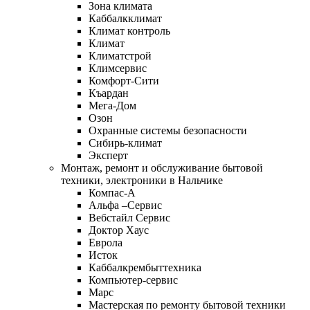
Зона климата
Каббалкклимат
Климат контроль
Климат
Климатстрой
Климсервис
Комфорт-Сити
Къардан
Мега-Дом
Озон
Охранные системы безопасности
Сибирь-климат
Эксперт
Монтаж, ремонт и обслуживание бытовой
техники, электроники в Нальчике
Компас-А
Альфа –Сервис
Вебстайл Сервис
Доктор Хаус
Еврола
Исток
Каббалкрембыттехника
Компьютер-сервис
Марс
Мастерская по ремонту бытовой техники