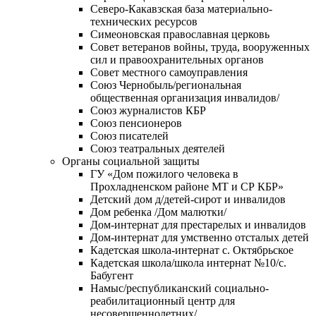
Северо-Какавзская база материально-
технических ресурсов
Симеоновская православная церковь
Совет ветеранов войны, труда, вооруженных
сил и правоохранительных органов
Совет местного самоуправления
Союз Чернобыль/региональная
общественная организация инвалидов/
Союз журналистов КБР
Союз пенсионеров
Союз писателей
Союз театральных деятелей
Органы социальной защиты
ГУ «Дом пожилого человека в
Прохладненском районе МТ и СР КБР»
Детский дом д/детей-сирот и инвалидов
Дом ребенка /Дом малютки/
Дом-интернат для престарелых и инвалидов
Дом-интернат для умственно отсталых детей
Кадетская школа-интернат с. Октябрьское
Кадетская школа/школа интернат №10/с.
Бабугент
Намыс/республиканский социально-
реабилитационный центр для
несовершеннолетних/