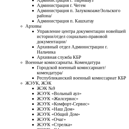
Администрация г. Тырныауз
Администрация г. Чегем
Администрация п. Залукокоаже/Зольского
района/
Администрация п. Кашхатау
Архивы
Управление центра документации новейшей
истории/отдел социально-правовой
документации/
Архивный отдел Администрации г.
Нальчика
Архивная служба КБР
Военные комиссариаты. Комендатура
Городской военный комиссариант/
комендатура/
Республиканский военный комиссариат КБР
ЖЭУК, ЖЭК
ЖЭК №9
ЖЭУК «Вольный аул»
ЖЭУК «Жилсервис»
ЖЭУК «Комфорт-Сервис»
ЖЭУК «Наш Дом»
ЖЭУК «Общий Дом»
ЖЭУК «Очаг»
ЖЭУК «Стрелка»