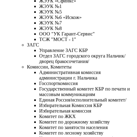
ЖЭУК «Сфинкс»
ЖЭУК №1
ЖЭУК №5
ЖЭУК №6 «Искож»
ЖЭУК №7
ЖЭУК №8
ООО "УК Гарант-Сервис"
ТСЖ "МОСТ - 1"
ЗАГС
Управление ЗАГС КБР
Отдел ЗАГС городского округа Нальчик/
дворец бракосочетания/
Комиссии, Комитеты
Административная комиссия
администрации г. Нальчика
Госспорткомиссия
Государственный комитет КБР по печати и
массовым коммуникациям
Единая Россия/исполнительный комитет/
Избирательная Комиссия КБР
Избирательная комиссия
Комитет по ЖКХ
Комитет по дорожному хозяйству
Комитет по занятости населения
Комитет по лесному хозяйству