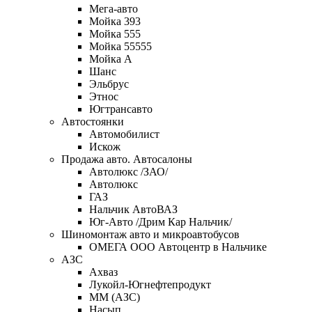
Мега-авто
Мойка 393
Мойка 555
Мойка 55555
Мойка А
Шанс
Эльбрус
Этнос
Югтрансавто
Автостоянки
Автомобилист
Искож
Продажа авто. Автосалоны
Автолюкс /ЗАО/
Автолюкс
ГАЗ
Нальчик АвтоВАЗ
Юг-Авто /Дрим Кар Нальчик/
Шиномонтаж авто и микроавтобусов
ОМЕГА OOO Автоцентр в Нальчике
АЗС
Ахваз
Лукойл-Югнефтепродукт
ММ (АЗС)
Насып