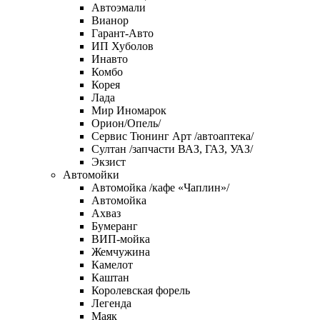
Автоэмали
Вианор
Гарант-Авто
ИП Хуболов
Инавто
Комбо
Корея
Лада
Мир Иномарок
Орион/Опель/
Сервис Тюнинг Арт /автоаптека/
Султан /запчасти ВАЗ, ГАЗ, УАЗ/
Экзист
Автомойки
Автомойка /кафе «Чаплин»/
Автомойка
Ахваз
Бумеранг
ВИП-мойка
Жемчужина
Камелот
Каштан
Королевская форель
Легенда
Маяк