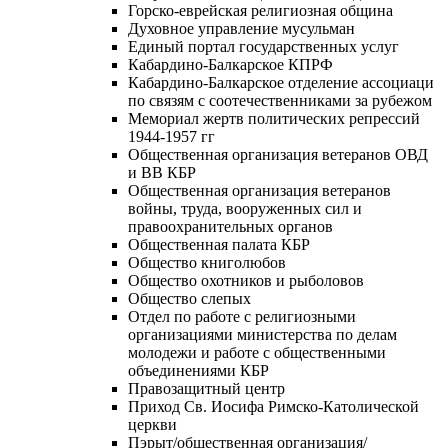
Горско-еврейская религиозная община
Духовное управление мусульман
Единый портал государственных услуг
Кабардино-Балкарское КПРФ
Кабардино-Балкарское отделение ассоциаци
по связям с соотечественниками за рубежом
Мемориал жертв политических репрессий
1944-1957 гг
Общественная организация ветеранов ОВД
и ВВ КБР
Общественная организация ветеранов
войны, труда, вооруженных сил и
правоохранительных органов
Общественная палата КБР
Общество книголюбов
Общество охотников и рыболовов
Общество слепых
Отдел по работе с религиозными
организациями министерства по делам
молодежи и работе с общественными
объединениями КБР
Правозащитный центр
Приход Св. Иосифа Римско-Католической
церкви
Пэрыт/общественная организация/