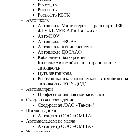
Роснефть
Роснефть
Роснефть КБТК
Автошколы
Автошкола Министерства транспорта РФ
ФГУ КБ УКК АТ в Нальчике
Авто/НОУ
Автошкола «ВОА»
Автошкола «Университет»
Автошкола ДОСААФ
Кабардино-Балкарский
КолледжАвтомобильного транспорта /
автошкола/
Путь /автошкола/
Республиканская юношеская автомобильная
автошкола /ГКОУ ДОД/
Автомалярки
Профессиональная покраска авто
Сход-развал, схождение
Сход-развал /ОАО «Такси»/
Шины и диски
Автоцентр ООО «ОМЕГА»
Автомасла,замена масла
Автоцентр ООО «ОМЕГА»
Эвакуаторы