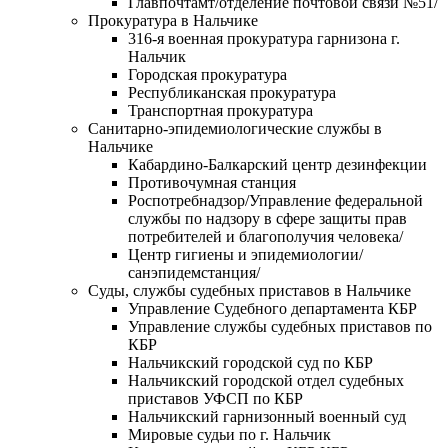
Главпочтамт/отделение почтовой связи №51/
Прокуратура в Нальчике
316-я военная прокуратура гарнизона г.
Нальчик
Городская прокуратура
Республиканская прокуратура
Транспортная прокуратура
Санитарно-эпидемиологические службы в
Нальчике
Кабардино-Балкарский центр дезинфекции
Противочумная станция
Роспотребнадзор/Управление федеральной
службы по надзору в сфере защиты прав
потребителей и благополучия человека/
Центр гигиены и эпидемиологии/
санэпидемстанция/
Суды, службы судебных приставов в Нальчике
Управление Судебного департамента КБР
Управление службы судебных приставов по
КБР
Нальчикский городской суд по КБР
Нальчикский городской отдел судебных
приставов УФСП по КБР
Нальчикский гарнизонный военный суд
Мировые судьи по г. Нальчик