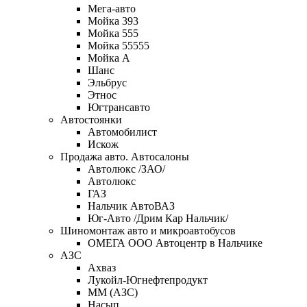
Мега-авто
Мойка 393
Мойка 555
Мойка 55555
Мойка А
Шанс
Эльбрус
Этнос
Югтрансавто
Автостоянки
Автомобилист
Искож
Продажа авто. Автосалоны
Автолюкс /ЗАО/
Автолюкс
ГАЗ
Нальчик АвтоВАЗ
Юг-Авто /Дрим Кар Нальчик/
Шиномонтаж авто и микроавтобусов
ОМЕГА OOO Автоцентр в Нальчике
АЗС
Ахваз
Лукойл-Югнефтепродукт
ММ (АЗС)
Насып