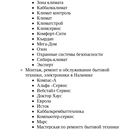
Зона климата
Каббалкклимат
Климат контроль
Климат
Климатстрой
Климсервис
Комфорт-Сити
Къардан
Мега-Дом
Озон
Охранные системы безопасности
Сибирь-климат
Эксперт
Монтаж, ремонт и обслуживание бытовой
техники, электроники в Нальчике
Компас-А
Альфа –Сервис
Вебстайл Сервис
Доктор Хаус
Еврола
Исток
Каббалкрембыттехника
Компьютер-сервис
Марс
Мастерская по ремонту бытовой техники