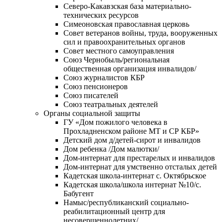
Северо-Какавзская база материально-
технических ресурсов
Симеоновская православная церковь
Совет ветеранов войны, труда, вооруженных
сил и правоохранительных органов
Совет местного самоуправления
Союз Чернобыль/региональная
общественная организация инвалидов/
Союз журналистов КБР
Союз пенсионеров
Союз писателей
Союз театральных деятелей
Органы социальной защиты
ГУ «Дом пожилого человека в
Прохладненском районе МТ и СР КБР»
Детский дом д/детей-сирот и инвалидов
Дом ребенка /Дом малютки/
Дом-интернат для престарелых и инвалидов
Дом-интернат для умственно отсталых детей
Кадетская школа-интернат с. Октябрьское
Кадетская школа/школа интернат №10/с.
Бабугент
Намыс/республиканский социально-
реабилитационный центр для
несовершеннолетних/