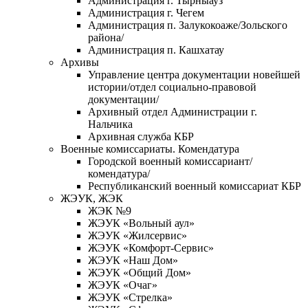
Администрация г. Тырныауз
Администрация г. Чегем
Администрация п. Залукокоаже/Зольского
района/
Администрация п. Кашхатау
Архивы
Управление центра документации новейшей
истории/отдел социально-правовой
документации/
Архивный отдел Администрации г.
Нальчика
Архивная служба КБР
Военные комиссариаты. Комендатура
Городской военный комиссариант/
комендатура/
Республиканский военный комиссариат КБР
ЖЭУК, ЖЭК
ЖЭК №9
ЖЭУК «Вольный аул»
ЖЭУК «Жилсервис»
ЖЭУК «Комфорт-Сервис»
ЖЭУК «Наш Дом»
ЖЭУК «Общий Дом»
ЖЭУК «Очаг»
ЖЭУК «Стрелка»