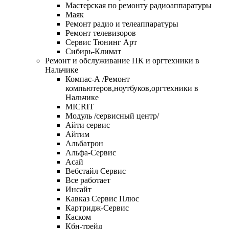
Мастерская по ремонту радиоаппаратуры
Маяк
Ремонт радио и телеаппаратуры
Ремонт телевизоров
Сервис Тюнинг Арт
Сибирь-Климат
Ремонт и обслуживание ПК и оргтехники в
Нальчике
Компас-А /Ремонт
компьютеров,ноутбуков,оргтехники в
Нальчике
MICRIT
Модуль /сервисный центр/
Айти сервис
Айтим
Альбатрон
Альфа-Сервис
Асай
Вебстайл Сервис
Все работает
Инсайт
Кавказ Сервис Плюс
Картридж-Сервис
Каском
Кбн-трейд