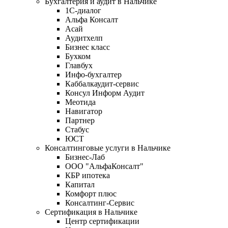
Бухгалтерия и аудит в Нальчике
1С-диалог
Альфа Консалт
Асай
Аудитхелп
Бизнес класс
Бухком
Главбух
Инфо-бухгалтер
Каббалкаудит-сервис
Консул Информ Аудит
Меотида
Навигатор
Партнер
Стабус
ЮСТ
Консалтинговые услуги в Нальчике
Бизнес-Лаб
ООО "АльфаКонсалт"
КБР ипотека
Капитал
Комфорт плюс
Консалтинг-Сервис
Сертификация в Нальчике
Центр сертификации