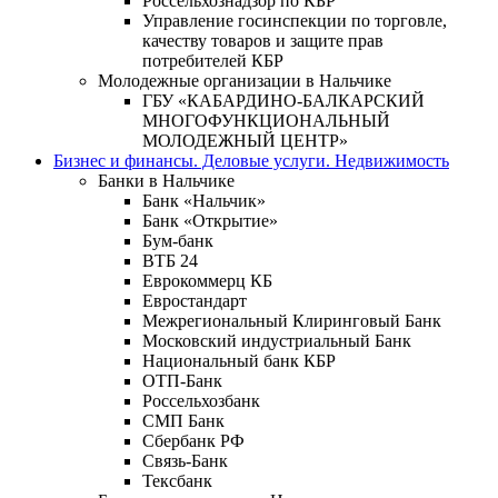
Россельхознадзор по КБР
Управление госинспекции по торговле,
качеству товаров и защите прав
потребителей КБР
Молодежные организации в Нальчике
ГБУ «КАБАРДИНО-БАЛКАРСКИЙ
МНОГОФУНКЦИОНАЛЬНЫЙ
МОЛОДЕЖНЫЙ ЦЕНТР»
Бизнес и финансы. Деловые услуги. Недвижимость
Банки в Нальчике
Банк «Нальчик»
Банк «Открытие»
Бум-банк
ВТБ 24
Еврокоммерц КБ
Евростандарт
Межрегиональный Клиринговый Банк
Московский индустриальный Банк
Национальный банк КБР
ОТП-Банк
Россельхозбанк
СМП Банк
Сбербанк РФ
Связь-Банк
Тексбанк