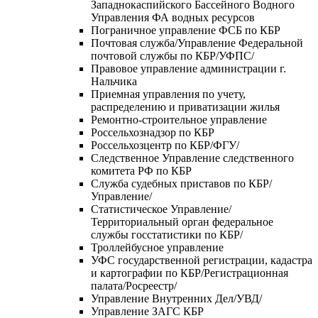
Западнокаспийского Бассейного Водного
Управления ФА водных ресурсов
Пограничное управление ФСБ по КБР
Почтовая служба/Управление Федеральной
почтовой службы по КБР/УФПС/
Правовое управление администрации г.
Нальчика
Приемная управления по учету,
распределению и приватизации жилья
Ремонтно-строительное управление
Россельхознадзор по КБР
Россельхозцентр по КБР/ФГУ/
Следственное Управление следственного
комитета РФ по КБР
Служба судебных приставов по КБР/
Управление/
Статистическое Управление/
Территориальный орган федеральное
службы госстатистики по КБР/
Троллейбусное управление
УФС государственной регистрации, кадастра
и картографии по КБР/Регистрационная
палата/Росреестр/
Управление Внутренних Дел/УВД/
Управление ЗАГС КБР