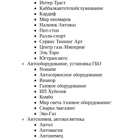
Интер Траст
Каббалкавтотехобслуживание
Кардиф
Мир иномарок
Нальчик Автоваз
Пит-стоп
Ралли-спорт
Сервис Тюнинг Арт
Центр газа /Империя/
Эль Торо
Югтрансавто
Автооборудование, установка ГБО
Noname
Автосервисное оборудование
Вианор
Газовое оборудование
ИП Хуболов
Комбо
Мир света /газовое оборудование/
Сварка /магазин/
Эко-Газ
Автохимия, автокосметика
Автол
Автомагия
Автонемец