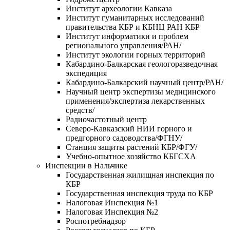
Институт археологии Кавказа
Институт гуманитарных исследований
правительства КБР и КБНЦ РАН КБР
Институт информатики и проблем
регионального управления/РАН/
Институт экологии горных территорий
Кабардино-Балкарская геологоразведочная
экспедиция
Кабардино-Балкарский научный центр/РАН/
Научный центр экспертизы медицинского
применения/экспертиза лекарственных
средств/
Радиочастотный центр
Северо-Кавказский НИИ горного и
предгорного садоводства/ФГНУ/
Станция защиты растений КБР/ФГУ/
Учебно-опытное хозяйство КБГСХА
Инспекции в Нальчике
Государственная жилищная инспекция по
КБР
Государственная инспекция труда по КБР
Налоговая Инспекция №1
Налоговая Инспекция №2
Роспотребнадзор