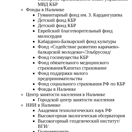
МВД КБР
Фонды в Нальчике
Гуманитарный фонд им. З. Кардангушева
Детский фонд КБР
Детский фонд КБР
Еврейский благотворительный фонд
милосердия
Кабардино-Балкарский фонд культуры
Фонд «Содействие развитию карачаево-
балкарской молодежи»/Эльбрусоид/
Фонд госимущества КБР
Фонд обязательного медицинского
страхования/Капитал страхование
Фонд поддержки малого
предпринимательства
Фонд социального страхования РФ по КБР
Фонды в Нальчике
Центр занятости населения в Нальчике
Городской центр занятости населения
НИИ в Нальчике
Академия технологических наук РФ
Высокогорная экологическая обсерватория
Высокогорный геодезический институт/
ВГИ/
Гидрометцентр