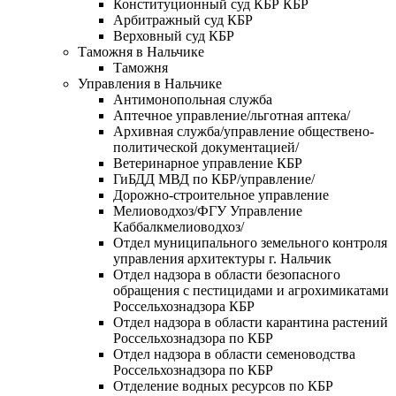
Конституционный суд КБР КБР
Арбитражный суд КБР
Верховный суд КБР
Таможня в Нальчике
Таможня
Управления в Нальчике
Антимонопольная служба
Аптечное управление/льготная аптека/
Архивная служба/управление обществено-
политической документацией/
Ветеринарное управление КБР
ГиБДД МВД по КБР/управление/
Дорожно-строительное управление
Мелиоводхоз/ФГУ Управление
Каббалкмелиоводхоз/
Отдел муниципального земельного контроля
управления архитектуры г. Нальчик
Отдел надзора в области безопасного
обращения с пестицидами и агрохимикатами
Россельхознадзора КБР
Отдел надзора в области карантина растений
Россельхознадзора по КБР
Отдел надзора в области семеноводства
Россельхознадзора по КБР
Отделение водных ресурсов по КБР