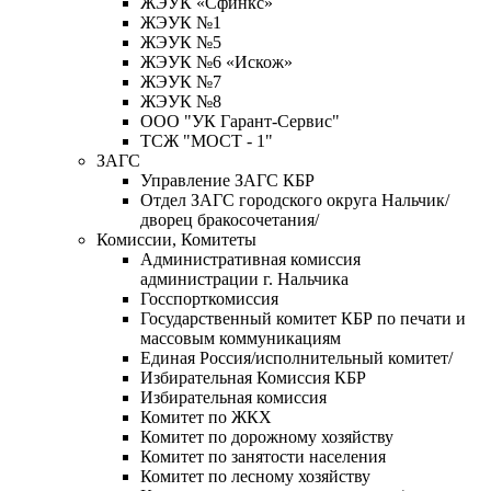
ЖЭУК «Сфинкс»
ЖЭУК №1
ЖЭУК №5
ЖЭУК №6 «Искож»
ЖЭУК №7
ЖЭУК №8
ООО "УК Гарант-Сервис"
ТСЖ "МОСТ - 1"
ЗАГС
Управление ЗАГС КБР
Отдел ЗАГС городского округа Нальчик/
дворец бракосочетания/
Комиссии, Комитеты
Административная комиссия
администрации г. Нальчика
Госспорткомиссия
Государственный комитет КБР по печати и
массовым коммуникациям
Единая Россия/исполнительный комитет/
Избирательная Комиссия КБР
Избирательная комиссия
Комитет по ЖКХ
Комитет по дорожному хозяйству
Комитет по занятости населения
Комитет по лесному хозяйству