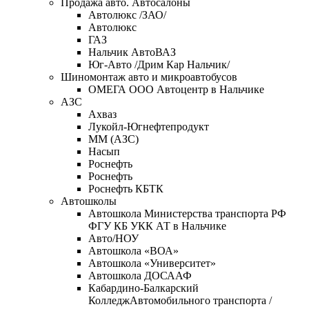
Продажа авто. Автосалоны
Автолюкс /ЗАО/
Автолюкс
ГАЗ
Нальчик АвтоВАЗ
Юг-Авто /Дрим Кар Нальчик/
Шиномонтаж авто и микроавтобусов
ОМЕГА OOO Автоцентр в Нальчике
АЗС
Ахваз
Лукойл-Югнефтепродукт
ММ (АЗС)
Насып
Роснефть
Роснефть
Роснефть КБТК
Автошколы
Автошкола Министерства транспорта РФ
ФГУ КБ УКК АТ в Нальчике
Авто/НОУ
Автошкола «ВОА»
Автошкола «Университет»
Автошкола ДОСААФ
Кабардино-Балкарский
КолледжАвтомобильного транспорта /