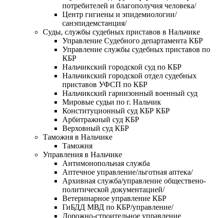
потребителей и благополучия человека/
Центр гигиены и эпидемиологии/
санэпидемстанция/
Суды, службы судебных приставов в Нальчике
Управление Судебного департамента КБР
Управление службы судебных приставов по
КБР
Нальчикский городской суд по КБР
Нальчикский городской отдел судебных
приставов УФСП по КБР
Нальчикский гарнизонный военный суд
Мировые судьи по г. Нальчик
Конституционный суд КБР КБР
Арбитражный суд КБР
Верховный суд КБР
Таможня в Нальчике
Таможня
Управления в Нальчике
Антимонопольная служба
Аптечное управление/льготная аптека/
Архивная служба/управление обществено-
политической документацией/
Ветеринарное управление КБР
ГиБДД МВД по КБР/управление/
Дорожно-строительное управление