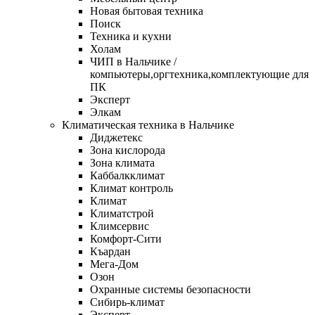
Новая бытовая техника
Поиск
Техника и кухни
Холам
ЧИП в Нальчике /
компьютеры,оргтехника,комплектующие для
ПК
Эксперт
Элкам
Климатическая техника в Нальчике
Диджетекс
Зона кислорода
Зона климата
Каббалкклимат
Климат контроль
Климат
Климатстрой
Климсервис
Комфорт-Сити
Къардан
Мега-Дом
Озон
Охранные системы безопасности
Сибирь-климат
Эксперт