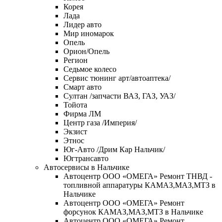
Корея
Лада
Лидер авто
Мир иномарок
Опель
Орион/Опель
Регион
Седьмое колесо
Сервис тюнинг арт/автоаптека/
Смарт авто
Султан /запчасти ВАЗ, ГАЗ, УАЗ/
Тойота
Фирма ЛМ
Центр газа /Империя/
Экзист
Этнос
Юг-Авто /Дрим Кар Нальчик/
Югтрансавто
Автосервисы в Нальчике
Автоцентр ООО «ОМЕГА» Ремонт ТНВД -
топливной аппаратуры КАМАЗ,МАЗ,МТЗ в
Нальчике
Автоцентр ООО «ОМЕГА» Ремонт
форсунок КАМАЗ,МАЗ,МТЗ в Нальчике
Автоцентр ООО «ОМЕГА» Ремонт