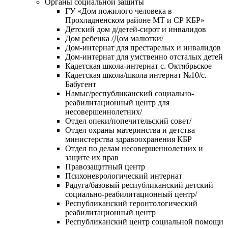
Органы социальной защиты
ГУ «Дом пожилого человека в
Прохладненском районе МТ и СР КБР»
Детский дом д/детей-сирот и инвалидов
Дом ребенка /Дом малютки/
Дом-интернат для престарелых и инвалидов
Дом-интернат для умственно отсталых детей
Кадетская школа-интернат с. Октябрьское
Кадетская школа/школа интернат №10/с.
Бабугент
Намыс/республиканский социально-
реабилитационный центр для
несовершеннолетних/
Отдел опеки/попечительский совет/
Отдел охраны материнства и детства
министерства здравоохранения КБР
Отдел по делам несовершеннолетних и
защите их прав
Правозащитный центр
Психоневрологический интернат
Радуга/базовый республиканский детский
социально-реабилитационный центр/
Республиканский геронтологический
реабилитационный центр
Республиканский центр социальной помощи