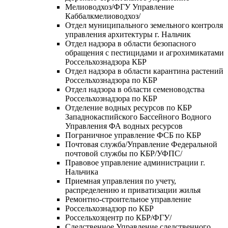
Мелиоводхоз/ФГУ Управление
Каббалкмелиоводхоз/
Отдел муниципального земельного контроля
управления архитектуры г. Нальчик
Отдел надзора в области безопасного
обращения с пестицидами и агрохимикатами
Россельхознадзора КБР
Отдел надзора в области карантина растений
Россельхознадзора по КБР
Отдел надзора в области семеноводства
Россельхознадзора по КБР
Отделение водных ресурсов по КБР
Западнокаспийского Бассейного Водного
Управления ФА водных ресурсов
Пограничное управление ФСБ по КБР
Почтовая служба/Управление Федеральной
почтовой службы по КБР/УФПС/
Правовое управление администрации г.
Нальчика
Приемная управления по учету,
распределению и приватизации жилья
Ремонтно-строительное управление
Россельхознадзор по КБР
Россельхозцентр по КБР/ФГУ/
Следственное Управление следственного