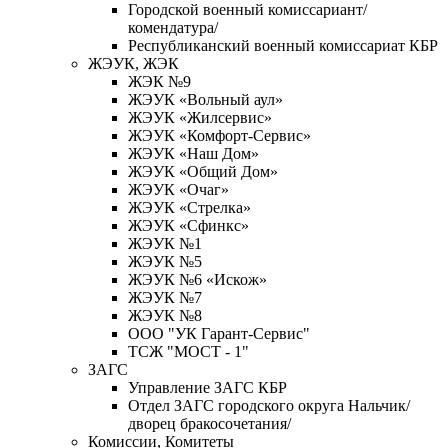
Городской военный комиссариант/
комендатура/
Республиканский военный комиссариат КБР
ЖЭУК, ЖЭК
ЖЭК №9
ЖЭУК «Вольный аул»
ЖЭУК «Жилсервис»
ЖЭУК «Комфорт-Сервис»
ЖЭУК «Наш Дом»
ЖЭУК «Общий Дом»
ЖЭУК «Очаг»
ЖЭУК «Стрелка»
ЖЭУК «Сфинкс»
ЖЭУК №1
ЖЭУК №5
ЖЭУК №6 «Искож»
ЖЭУК №7
ЖЭУК №8
ООО "УК Гарант-Сервис"
ТСЖ "МОСТ - 1"
ЗАГС
Управление ЗАГС КБР
Отдел ЗАГС городского округа Нальчик/
дворец бракосочетания/
Комиссии, Комитеты