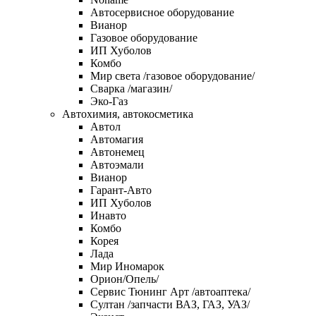
Автосервисное оборудование
Вианор
Газовое оборудование
ИП Хуболов
Комбо
Мир света /газовое оборудование/
Сварка /магазин/
Эко-Газ
Автохимия, автокосметика
Автол
Автомагия
Автонемец
Автоэмали
Вианор
Гарант-Авто
ИП Хуболов
Инавто
Комбо
Корея
Лада
Мир Иномарок
Орион/Опель/
Сервис Тюнинг Арт /автоаптека/
Султан /запчасти ВАЗ, ГАЗ, УАЗ/