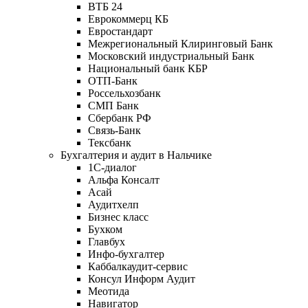
ВТБ 24
Еврокоммерц КБ
Евростандарт
Межрегиональный Клиринговый Банк
Московский индустриальный Банк
Национальный банк КБР
ОТП-Банк
Россельхозбанк
СМП Банк
Сбербанк РФ
Связь-Банк
Тексбанк
Бухгалтерия и аудит в Нальчике
1С-диалог
Альфа Консалт
Асай
Аудитхелп
Бизнес класс
Бухком
Главбух
Инфо-бухгалтер
Каббалкаудит-сервис
Консул Информ Аудит
Меотида
Навигатор