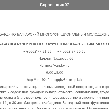
Справочник 07
О-БАЛКАРСКИЙ МНОГОФУНКЦИОНАЛЬНЫЙ МОЛ
+7(8662)77-21-33
+7(8662)77-30-68
г. Нальчик, Захарова,66
kbmmc@yandex.ru
9.00-18.00
http://xn--90afdeucgqbz3k.xn--p1ai/
лкарский многофункциональный молодежный центр» создано в це
ике и содействия гражданско-патриотической социализации, трудо
льчества и благотворительности, формированию и укреплению при
т 14 до 30 лет. Для целей «Кабардино-Балкарский многофункцио
 виды деятельности: Организация досуга молодёжи. Организация, 