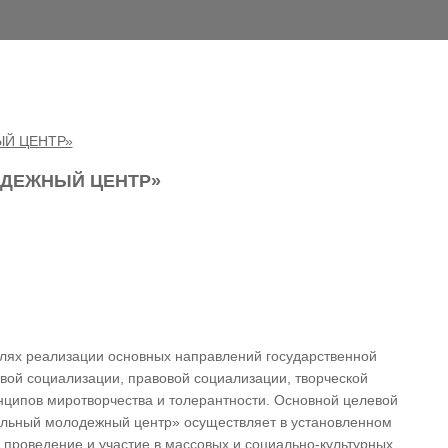
ОДЕЖНЫЙ ЦЕНТР»
лях реализации основных направлений государственной
вой социализации, правовой социализации, творческой
нципов миротворчества и толерантности. Основной целевой
нальный молодежный центр» осуществляет в установленном
проведение и участие в массовых и социально-культурных