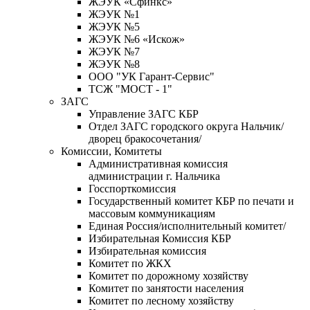
ЖЭУК «Сфинкс»
ЖЭУК №1
ЖЭУК №5
ЖЭУК №6 «Искож»
ЖЭУК №7
ЖЭУК №8
ООО "УК Гарант-Сервис"
ТСЖ "МОСТ - 1"
ЗАГС
Управление ЗАГС КБР
Отдел ЗАГС городского округа Нальчик/
дворец бракосочетания/
Комиссии, Комитеты
Административная комиссия
администрации г. Нальчика
Госспорткомиссия
Государственный комитет КБР по печати и
массовым коммуникациям
Единая Россия/исполнительный комитет/
Избирательная Комиссия КБР
Избирательная комиссия
Комитет по ЖКХ
Комитет по дорожному хозяйству
Комитет по занятости населения
Комитет по лесному хозяйству