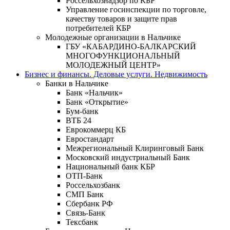
Россельхознадзор по КБР
Управление госинспекции по торговле,
качеству товаров и защите прав
потребителей КБР
Молодежные организации в Нальчике
ГБУ «КАБАРДИНО-БАЛКАРСКИЙ
МНОГОФУНКЦИОНАЛЬНЫЙ
МОЛОДЕЖНЫЙ ЦЕНТР»
Бизнес и финансы. Деловые услуги. Недвижимость
Банки в Нальчике
Банк «Нальчик»
Банк «Открытие»
Бум-банк
ВТБ 24
Еврокоммерц КБ
Евростандарт
Межрегиональный Клиринговый Банк
Московский индустриальный Банк
Национальный банк КБР
ОТП-Банк
Россельхозбанк
СМП Банк
Сбербанк РФ
Связь-Банк
Тексбанк