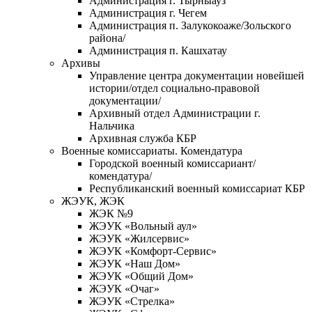
Администрация г. Тырныауз
Администрация г. Чегем
Администрация п. Залукокоаже/Зольского
района/
Администрация п. Кашхатау
Архивы
Управление центра документации новейшей
истории/отдел социально-правовой
документации/
Архивный отдел Администрации г.
Нальчика
Архивная служба КБР
Военные комиссариаты. Комендатура
Городской военный комиссариант/
комендатура/
Республиканский военный комиссариат КБР
ЖЭУК, ЖЭК
ЖЭК №9
ЖЭУК «Вольный аул»
ЖЭУК «Жилсервис»
ЖЭУК «Комфорт-Сервис»
ЖЭУК «Наш Дом»
ЖЭУК «Общий Дом»
ЖЭУК «Очаг»
ЖЭУК «Стрелка»