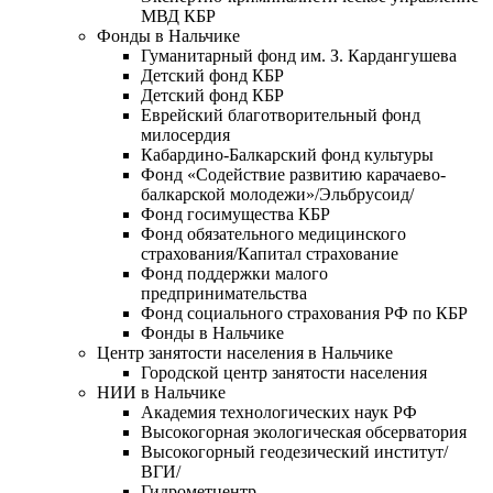
МВД КБР
Фонды в Нальчике
Гуманитарный фонд им. З. Кардангушева
Детский фонд КБР
Детский фонд КБР
Еврейский благотворительный фонд
милосердия
Кабардино-Балкарский фонд культуры
Фонд «Содействие развитию карачаево-
балкарской молодежи»/Эльбрусоид/
Фонд госимущества КБР
Фонд обязательного медицинского
страхования/Капитал страхование
Фонд поддержки малого
предпринимательства
Фонд социального страхования РФ по КБР
Фонды в Нальчике
Центр занятости населения в Нальчике
Городской центр занятости населения
НИИ в Нальчике
Академия технологических наук РФ
Высокогорная экологическая обсерватория
Высокогорный геодезический институт/
ВГИ/
Гидрометцентр