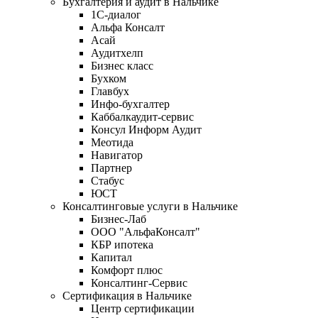
Бухгалтерия и аудит в Нальчике
1С-диалог
Альфа Консалт
Асай
Аудитхелп
Бизнес класс
Бухком
Главбух
Инфо-бухгалтер
Каббалкаудит-сервис
Консул Информ Аудит
Меотида
Навигатор
Партнер
Стабус
ЮСТ
Консалтинговые услуги в Нальчике
Бизнес-Лаб
ООО "АльфаКонсалт"
КБР ипотека
Капитал
Комфорт плюс
Консалтинг-Сервис
Сертификация в Нальчике
Центр сертификации