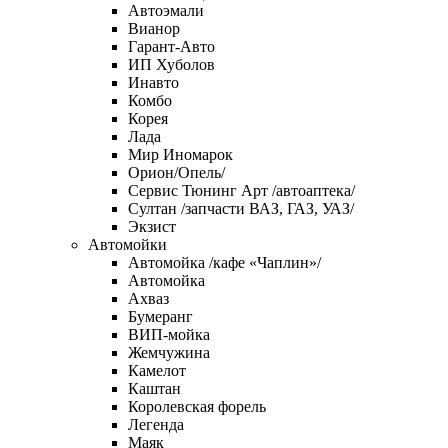
Автоэмали
Вианор
Гарант-Авто
ИП Хуболов
Инавто
Комбо
Корея
Лада
Мир Иномарок
Орион/Опель/
Сервис Тюнинг Арт /автоаптека/
Султан /запчасти ВАЗ, ГАЗ, УАЗ/
Экзист
Автомойки
Автомойка /кафе «Чаплин»/
Автомойка
Ахваз
Бумеранг
ВИП-мойка
Жемчужина
Камелот
Каштан
Королевская форель
Легенда
Маяк