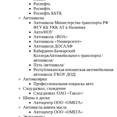
Роснефть
Роснефть
Роснефть КБТК
Автошколы
Автошкола Министерства транспорта РФ
ФГУ КБ УКК АТ в Нальчике
Авто/НОУ
Автошкола «ВОА»
Автошкола «Университет»
Автошкола ДОСААФ
Кабардино-Балкарский
КолледжАвтомобильного транспорта /
автошкола/
Путь /автошкола/
Республиканская юношеская автомобильная
автошкола /ГКОУ ДОД/
Автомалярки
Профессиональная покраска авто
Сход-развал, схождение
Сход-развал /ОАО «Такси»/
Шины и диски
Автоцентр ООО «ОМЕГА»
Автомасла,замена масла
Автоцентр ООО «ОМЕГА»
Эвакуаторы