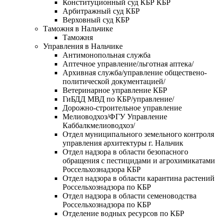
Конституционный суд КБР КБР
Арбитражный суд КБР
Верховный суд КБР
Таможня в Нальчике
Таможня
Управления в Нальчике
Антимонопольная служба
Аптечное управление/льготная аптека/
Архивная служба/управление обществено-
политической документацией/
Ветеринарное управление КБР
ГиБДД МВД по КБР/управление/
Дорожно-строительное управление
Мелиоводхоз/ФГУ Управление
Каббалкмелиоводхоз/
Отдел муниципального земельного контроля
управления архитектуры г. Нальчик
Отдел надзора в области безопасного
обращения с пестицидами и агрохимикатами
Россельхознадзора КБР
Отдел надзора в области карантина растений
Россельхознадзора по КБР
Отдел надзора в области семеноводства
Россельхознадзора по КБР
Отделение водных ресурсов по КБР