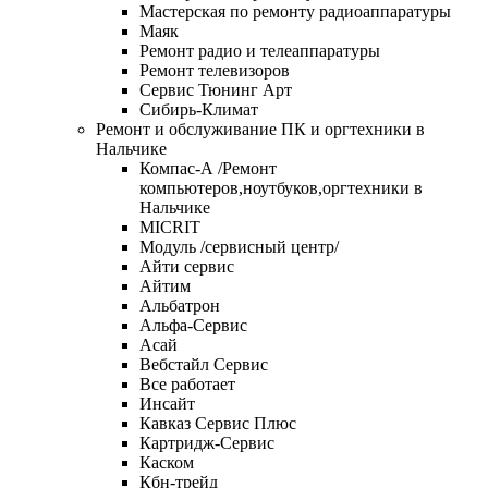
Мастерская по ремонту радиоаппаратуры
Маяк
Ремонт радио и телеаппаратуры
Ремонт телевизоров
Сервис Тюнинг Арт
Сибирь-Климат
Ремонт и обслуживание ПК и оргтехники в
Нальчике
Компас-А /Ремонт
компьютеров,ноутбуков,оргтехники в
Нальчике
MICRIT
Модуль /сервисный центр/
Айти сервис
Айтим
Альбатрон
Альфа-Сервис
Асай
Вебстайл Сервис
Все работает
Инсайт
Кавказ Сервис Плюс
Картридж-Сервис
Каском
Кбн-трейд