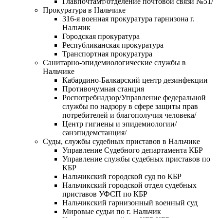
Главпочтамт/отделение почтовой связи №51/
Прокуратура в Нальчике
316-я военная прокуратура гарнизона г.
Нальчик
Городская прокуратура
Республиканская прокуратура
Транспортная прокуратура
Санитарно-эпидемиологические службы в
Нальчике
Кабардино-Балкарский центр дезинфекции
Противочумная станция
Роспотребнадзор/Управление федеральной
службы по надзору в сфере защиты прав
потребителей и благополучия человека/
Центр гигиены и эпидемиологии/
санэпидемстанция/
Суды, службы судебных приставов в Нальчике
Управление Судебного департамента КБР
Управление службы судебных приставов по
КБР
Нальчикский городской суд по КБР
Нальчикский городской отдел судебных
приставов УФСП по КБР
Нальчикский гарнизонный военный суд
Мировые судьи по г. Нальчик