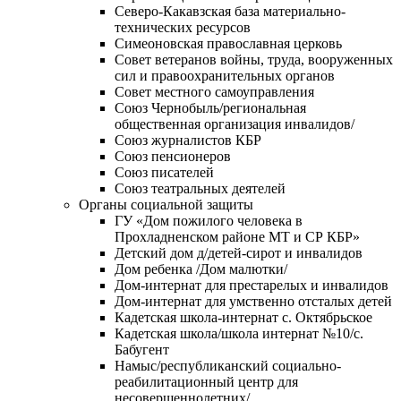
Северо-Какавзская база материально-
технических ресурсов
Симеоновская православная церковь
Совет ветеранов войны, труда, вооруженных
сил и правоохранительных органов
Совет местного самоуправления
Союз Чернобыль/региональная
общественная организация инвалидов/
Союз журналистов КБР
Союз пенсионеров
Союз писателей
Союз театральных деятелей
Органы социальной защиты
ГУ «Дом пожилого человека в
Прохладненском районе МТ и СР КБР»
Детский дом д/детей-сирот и инвалидов
Дом ребенка /Дом малютки/
Дом-интернат для престарелых и инвалидов
Дом-интернат для умственно отсталых детей
Кадетская школа-интернат с. Октябрьское
Кадетская школа/школа интернат №10/с.
Бабугент
Намыс/республиканский социально-
реабилитационный центр для
несовершеннолетних/