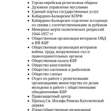
Горско-еврейская религиозная община
Духовное управление мусульман
Единый портал государственных услуг
Кабардино-Балкарское КПРФ
Кабардино-Балкарское отделение ассоциаци
по связям с соотечественниками за рубежом
Мемориал жертв политических репрессий
1944-1957 гг
Общественная организация ветеранов ОВД
и ВВ КБР
Общественная организация ветеранов
войны, труда, вооруженных сил и
правоохранительных органов
Общественная палата КБР
Общество книголюбов
Общество охотников и рыболовов
Общество слепых
Отдел по работе с религиозными
организациями министерства по делам
молодежи и работе с общественными
объединениями КБР
Правозащитный центр
Приход Св. Иосифа Римско-Католической
церкви
Пэрыт/общественная организация/