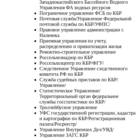
Западнокаспийского Бассейного Водного
Управления ФА водных ресурсов
Пограничное управление ФСБ по КБР
Почтовая служба/Управление Федеральной
почтовой службы по КБР/УФПС/
Правовое управление администрации г.
Нальчика
Приемная управления по учету,
распределению и приватизации жилья
Ремонтно-строительное управление
Россельхознадзор по КБР
Россельхозцентр по КБР/ФГУ/
Следственное Управление следственного
комитета РФ по КБР
Служба судебных приставов по КБР/
Управление/
Статистическое Управление/
Территориальный орган федеральное
службы госстатистики по КБР/
Троллейбусное управление
УФС государственной регистрации, кадастра
и картографии по КБР/Регистрационная
палата/Росреестр/
Управление Внутренних Дел/УВД/
Управление ЗАГС КБР