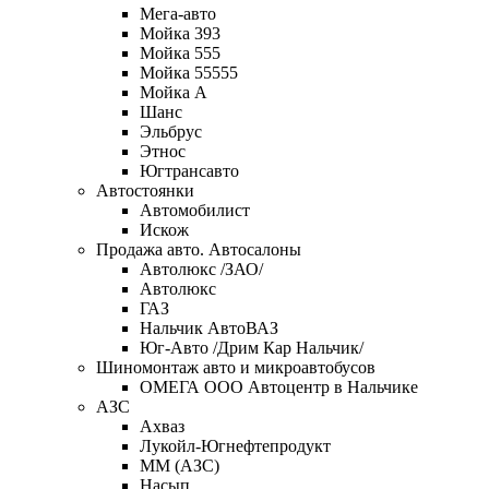
Мега-авто
Мойка 393
Мойка 555
Мойка 55555
Мойка А
Шанс
Эльбрус
Этнос
Югтрансавто
Автостоянки
Автомобилист
Искож
Продажа авто. Автосалоны
Автолюкс /ЗАО/
Автолюкс
ГАЗ
Нальчик АвтоВАЗ
Юг-Авто /Дрим Кар Нальчик/
Шиномонтаж авто и микроавтобусов
ОМЕГА OOO Автоцентр в Нальчике
АЗС
Ахваз
Лукойл-Югнефтепродукт
ММ (АЗС)
Насып