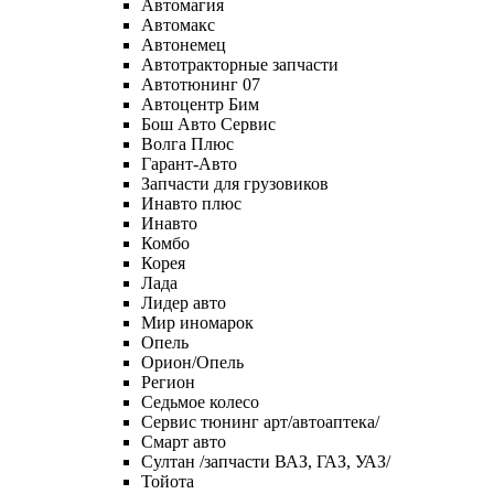
Автомагия
Автомакс
Автонемец
Автотракторные запчасти
Автотюнинг 07
Автоцентр Бим
Бош Авто Сервис
Волга Плюс
Гарант-Авто
Запчасти для грузовиков
Инавто плюс
Инавто
Комбо
Корея
Лада
Лидер авто
Мир иномарок
Опель
Орион/Опель
Регион
Седьмое колесо
Сервис тюнинг арт/автоаптека/
Смарт авто
Султан /запчасти ВАЗ, ГАЗ, УАЗ/
Тойота