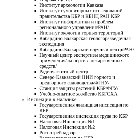
Институт археологии Кавказа
Институт гуманитарных исследований
правительства КБР и КБНЦ РАН КБР
Институт информатики и проблем
регионального управления/РАН/
Институт экологии горных территорий
Кабардино-Балкарская геологоразведочная
экспедиция
Кабардино-Балкарский научный центр/РАН/
Научный центр экспертизы медицинского
применения/экспертиза лекарственных
средств/
Радиочастотный центр
Северо-Кавказский НИИ горного и
предгорного садоводства/ФГНУ/
Станция защиты растений КБР/ФГУ/
Учебно-опытное хозяйство КБГСХА
Инспекции в Нальчике
Государственная жилищная инспекция по
КБР
Государственная инспекция труда по КБР
Налоговая Инспекция №1
Налоговая Инспекция №2
Роспотребнадзор