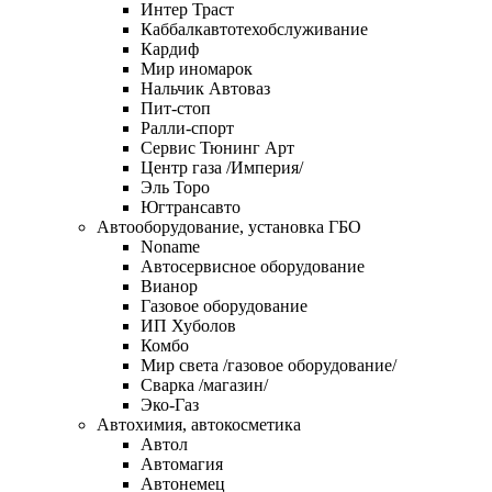
Интер Траст
Каббалкавтотехобслуживание
Кардиф
Мир иномарок
Нальчик Автоваз
Пит-стоп
Ралли-спорт
Сервис Тюнинг Арт
Центр газа /Империя/
Эль Торо
Югтрансавто
Автооборудование, установка ГБО
Noname
Автосервисное оборудование
Вианор
Газовое оборудование
ИП Хуболов
Комбо
Мир света /газовое оборудование/
Сварка /магазин/
Эко-Газ
Автохимия, автокосметика
Автол
Автомагия
Автонемец