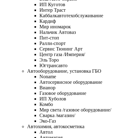
ИП Куготов
Интер Траст
Каббалкавтотехобслуживание
Кардиф
Мир иномарок
Нальчик Автоваз
Пит-стоп
Ралли-спорт
Сервис Тюнинг Арт
Центр газа /Империя/
Эль Торо
Югтрансавто
Автооборудование, установка ГБО
Noname
Автосервисное оборудование
Вианор
Газовое оборудование
ИП Хуболов
Комбо
Мир света /газовое оборудование/
Сварка /магазин/
Эко-Газ
Автохимия, автокосметика
Автол
Автомагия