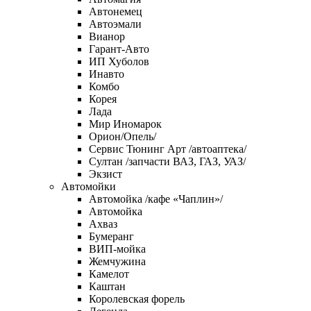
Автонемец
Автоэмали
Вианор
Гарант-Авто
ИП Хуболов
Инавто
Комбо
Корея
Лада
Мир Иномарок
Орион/Опель/
Сервис Тюнинг Арт /автоаптека/
Султан /запчасти ВАЗ, ГАЗ, УАЗ/
Экзист
Автомойки
Автомойка /кафе «Чаплин»/
Автомойка
Ахваз
Бумеранг
ВИП-мойка
Жемчужина
Камелот
Каштан
Королевская форель