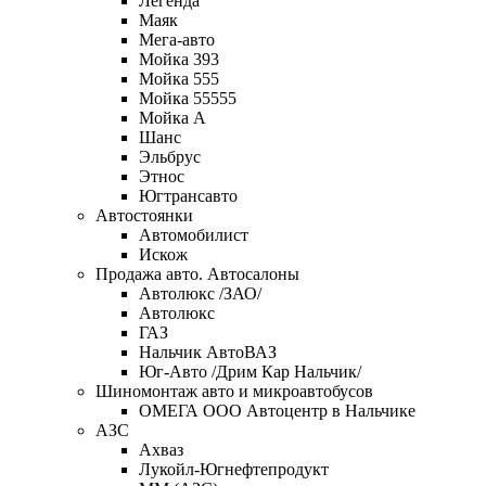
Легенда
Маяк
Мега-авто
Мойка 393
Мойка 555
Мойка 55555
Мойка А
Шанс
Эльбрус
Этнос
Югтрансавто
Автостоянки
Автомобилист
Искож
Продажа авто. Автосалоны
Автолюкс /ЗАО/
Автолюкс
ГАЗ
Нальчик АвтоВАЗ
Юг-Авто /Дрим Кар Нальчик/
Шиномонтаж авто и микроавтобусов
ОМЕГА OOO Автоцентр в Нальчике
АЗС
Ахваз
Лукойл-Югнефтепродукт