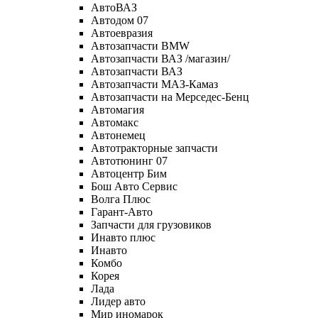
АвтоВАЗ
Автодом 07
Автоевразия
Автозапчасти BMW
Автозапчасти ВАЗ /магазин/
Автозапчасти ВАЗ
Автозапчасти МАЗ-Камаз
Автозапчасти на Мерседес-Бенц
Автомагия
Автомакс
Автонемец
Автотракторные запчасти
Автотюнинг 07
Автоцентр Бим
Бош Авто Сервис
Волга Плюс
Гарант-Авто
Запчасти для грузовиков
Инавто плюс
Инавто
Комбо
Корея
Лада
Лидер авто
Мир иномарок