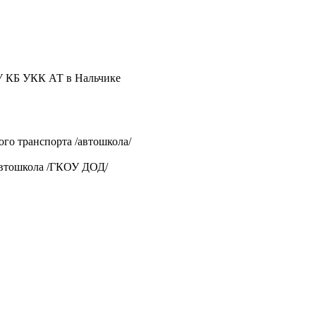
У КБ УКК АТ в Нальчике
о транспорта /автошкола/
автошкола /ГКОУ ДОД/