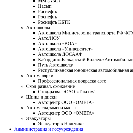
ММ (АЗС)
Насып
Роснефть
Роснефть
Роснефть КБТК
Автошколы
Автошкола Министерства транспорта РФ ФГ
Авто/НОУ
Автошкола «ВОА»
Автошкола «Университет»
Автошкола ДОСААФ
Кабардино-Балкарский КолледжАвтомобильног
Путь /автошкола/
Республиканская юношеская автомобильная 
Автомалярки
Профессиональная покраска авто
Сход-развал, схождение
Сход-развал /ОАО «Такси»/
Шины и диски
Автоцентр ООО «ОМЕГА»
Автомасла,замена масла
Автоцентр ООО «ОМЕГА»
Эвакуаторы
Эвакуатор в Нальчике
Администрация и госучреждения