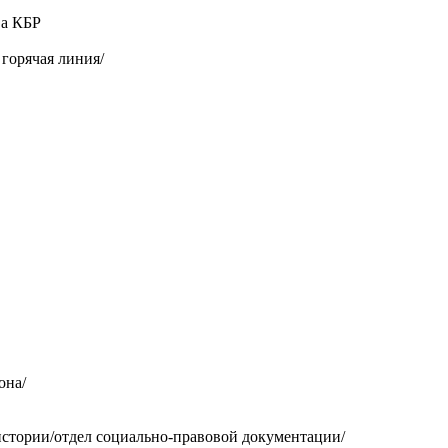
ва КБР
горячая линия/
она/
стории/отдел социально-правовой документации/