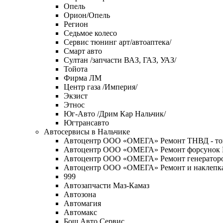
Опель
Орион/Опель
Регион
Седьмое колесо
Сервис тюнинг арт/автоаптека/
Смарт авто
Султан /запчасти ВАЗ, ГАЗ, УАЗ/
Тойота
Фирма ЛМ
Центр газа /Империя/
Экзист
Этнос
Юг-Авто /Дрим Кар Нальчик/
Югтрансавто
Автосервисы в Нальчике
Автоцентр ООО «ОМЕГА» Ремонт ТНВД - то
Автоцентр ООО «ОМЕГА» Ремонт форсунок
Автоцентр ООО «ОМЕГА» Ремонт генераторо
Автоцентр ООО «ОМЕГА» Ремонт и наклепка т
999
Автозапчасти Маз-Камаз
Автозона
Автомагия
Автомакс
Бош Авто Сервис