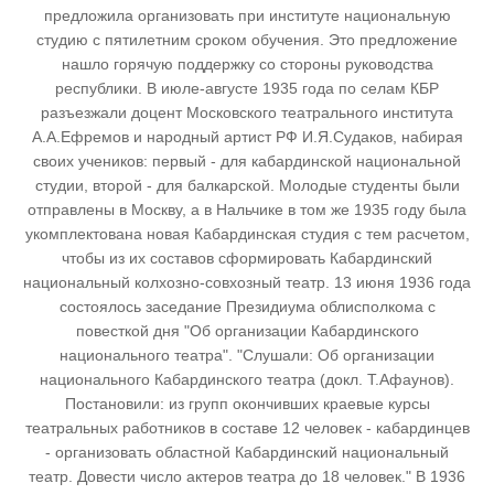
предложила организовать при институте национальную
студию с пятилетним сроком обучения. Это предложение
нашло горячую поддержку со стороны руководства
республики. В июле-августе 1935 года по селам КБР
разъезжали доцент Московского театрального института
А.А.Ефремов и народный артист РФ И.Я.Судаков, набирая
своих учеников: первый - для кабардинской национальной
студии, второй - для балкарской. Молодые студенты были
отправлены в Москву, а в Нальчике в том же 1935 году была
укомплектована новая Кабардинская студия с тем расчетом,
чтобы из их составов сформировать Кабардинский
национальный колхозно-совхозный театр. 13 июня 1936 года
состоялось заседание Президиума облисполкома с
повесткой дня "Об организации Кабардинского
национального театра". "Слушали: Об организации
национального Кабардинского театра (докл. Т.Афаунов).
Постановили: из групп окончивших краевые курсы
театральных работников в составе 12 человек - кабардинцев
- организовать областной Кабардинский национальный
театр. Довести число актеров театра до 18 человек." В 1936