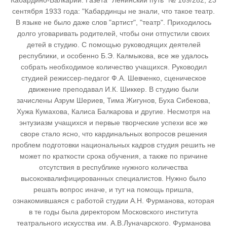
Кабардино-Балкарии. Газета "Ленинский путь" № 169/282, 23
сентября 1933 года: "Кабардинцы не знали, что такое театр.
В языке не было даже слов "артист", "театр". Приходилось
долго уговаривать родителей, чтобы они отпустили своих
детей в студию. С помощью руководящих деятелей
республики, и особенно Б.Э. Калмыкова, все же удалось
собрать необходимое количество учащихся. Руководил
студией режиссер-педагог Ф.А. Шевченко, сценическое
движение преподавал И.К. Шиккер. В студию были
зачислены Азрум Шериев, Тима Жигунов, Буха Сибекова,
Хужа Кумахова, Калиса Балкарова и другие. Несмотря на
энтузиазм учащихся и первые творческие успехи все же
своре стало ясно, что кардинальных вопросов решения
проблем подготовки национальных кадров студия решить не
может по краткости срока обучения, а также по причине
отсутствия в республике нужного количества
высококвалифицированных специалистов. Нужно было
решать вопрос иначе, и тут на помощь пришла,
ознакомившаяся с работой студии А.Н. Фурманова, которая
в те годы была директором Московского института
театрального искусства им. А.В.Луначарского. Фурманова