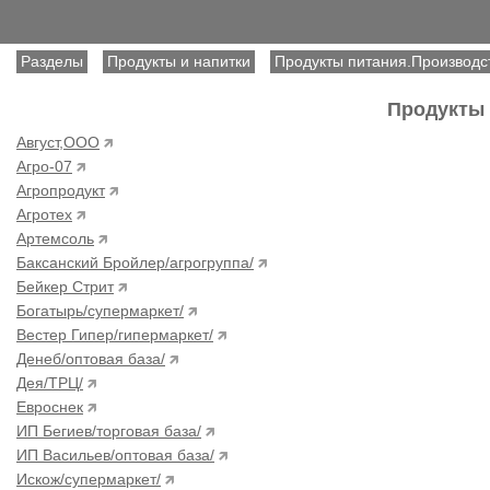
Разделы
Продукты и напитки
Продукты питания.Производст
Продукты 
Август,ООО
Агро-07
Агропродукт
Агротех
Артемсоль
Баксанский Бройлер/агрогруппа/
Бейкер Стрит
Богатырь/супермаркет/
Вестер Гипер/гипермаркет/
Денеб/оптовая база/
Дея/ТРЦ/
Евроснек
ИП Бегиев/торговая база/
ИП Васильев/оптовая база/
Искож/супермаркет/