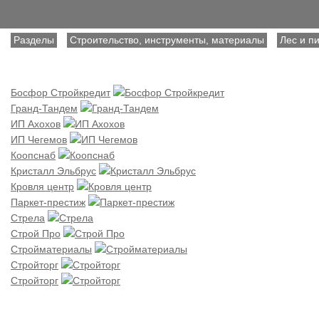
Разделы
Строительство, инструменты, материалы
Лес и п
Босфор Стройкредит
Гранд-Тандем
ИП Ахохов
ИП Чегемов
Коопснаб
Кристалл Эльбрус
Кровля центр
Паркет-престиж
Стрела
Строй Про
Стройматериалы
Стройторг
Стройторг